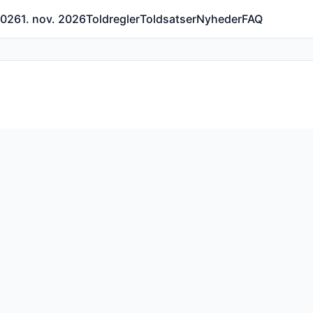
 2026
1. nov. 2026
Toldregler
Toldsatser
Nyheder
FAQ