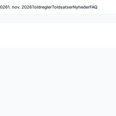
 2026
1. nov. 2026
Toldregler
Toldsatser
Nyheder
FAQ