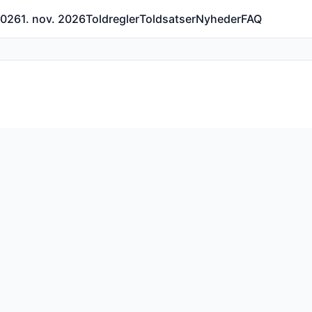
 2026
1. nov. 2026
Toldregler
Toldsatser
Nyheder
FAQ